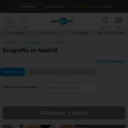
Regístrate
te regalamos
-5% de descuento
para tu compra
MI CUENTA
LLAMAR
BUSCAR
MENU
Especialidades
Videoconsulta
Chat Médico
Plan de salud Fidelity
Madrid
Madrid
Radiología
Ecografía en Madrid
¿Cómo funciona?
Ver todos
Abdomen y pelvis
Otras opciones
Filtrar los resultados:
Abdomen y pelvis