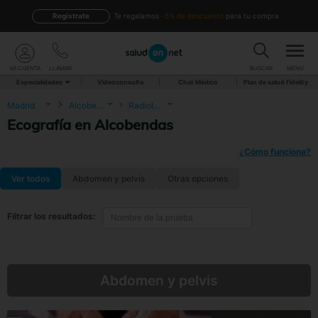
Regístrate
te regalamos
-5% de descuento
para tu compra
MI CUENTA
LLAMAR
BUSCAR
MENU
Especialidades
Videoconsulta
Chat Médico
Plan de salud Fidelity
Madrid
Alcobendas
Radiología
Ecografía en Alcobendas
¿Cómo funciona?
Ver todos
Abdomen y pelvis
Otras opciones
Filtrar los resultados:
Abdomen y pelvis