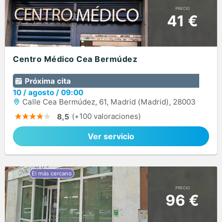
PRECIO
41 €
Centro Médico Cea Bermúdez
Próxima cita
10
/
agosto
/
09:00
Calle Cea Bermúdez, 61, Madrid (Madrid), 28003
(+100 valoraciones)
8,5
Ver servicio
PRECIO
96 €