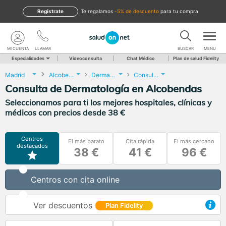
Regístrate
te regalamos
-5% de descuento
para tu compra
MI CUENTA
LLAMAR
BUSCAR
MENU
Especialidades
Videoconsulta
Chat Médico
Plan de salud Fidelity
Madrid
Alcobendas
Dermatología
Consulta de Dermatología
Consulta de Dermatología en Alcobendas
Seleccionamos para ti los mejores hospitales, clínicas y
médicos con precios desde 38 €
Centros
El más barato
Cita rápida
El más cercano
destacados
38 €
41 €
96 €
Centros con cita online
Ver descuentos
Plan Fidelity