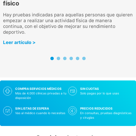
físico
L
s
q
Hay pruebas indicadas para aquellas personas que quieren
c
empezar a realizar una actividad física de manera
continua, con el objetivo de mejorar su rendimiento
L
deportivo.
Leer artículo >
COMPRA SERVICIOS MÉDICOS
SIN CUOTAS
Más de 4.000 clínicas privadas a tu
Solo pagas por lo que usas
disposición
SIN LISTAS DE ESPERA
PRECIOS REDUCIDOS
Vas al médico cuando lo necesitas
En consultas, pruebas diagnósticas
y cirugías