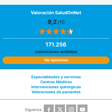
Valoración SaludOnNet
9,2
10
/
171.256
valoraciones recibidas
Ver opiniones
Especialidades y servicios
Centros Médicos
Intervenciones quirúrgicas
Valoraciones de pacientes
Síguenos: