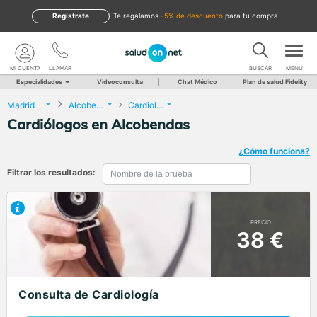
Regístrate
te regalamos
-5% de descuento
para tu compra
MI CUENTA
LLAMAR
BUSCAR
MENU
Especialidades
Videoconsulta
Chat Médico
Plan de salud Fidelity
Madrid
Alcobendas
Cardiología
Cardiólogos en Alcobendas
¿Cómo funciona?
Filtrar los resultados:
PRECIO
38 €
Consulta de Cardiología