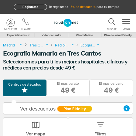
Regístrate
te regalamos
-5% de descuento
para tu compra
MI CUENTA
LLAMAR
BUSCAR
MENU
Especialidades
Videoconsulta
Chat Médico
Plan de salud Fidelity
Madrid
Tres Cantos
Radiología
Ecografía Mamaria
Ecografía Mamaria en Tres Cantos
Seleccionamos para ti los mejores hospitales, clínicas y
médicos con precios desde 49 €
El más barato
El más cercano
Centros destacados
49 €
49 €
Ver descuentos
Plan Fidelity
Ver mapa
Filtros