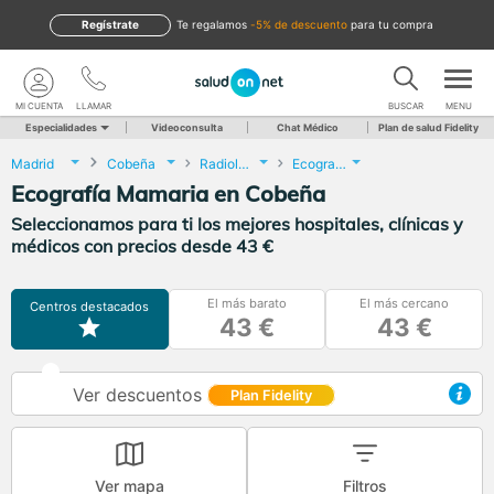
Regístrate
te regalamos
-5% de descuento
para tu compra
MI CUENTA
LLAMAR
BUSCAR
MENU
Especialidades
Videoconsulta
Chat Médico
Plan de salud Fidelity
Madrid
Cobeña
Radiología
Ecografía Mamaria
Ecografía Mamaria en Cobeña
Seleccionamos para ti los mejores hospitales, clínicas y
médicos con precios desde 43 €
El más barato
El más cercano
Centros destacados
43 €
43 €
Ver descuentos
Plan Fidelity
Ver mapa
Filtros