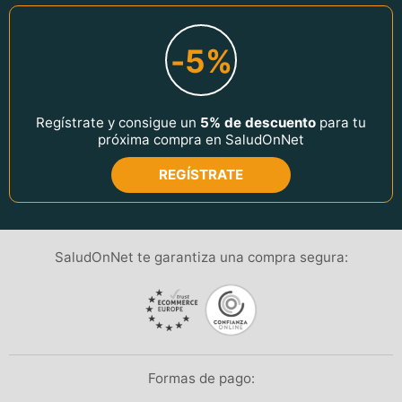
-5%
Regístrate y consigue un
5% de descuento
para tu
próxima compra en SaludOnNet
REGÍSTRATE
SaludOnNet te garantiza una compra segura:
Formas de pago: