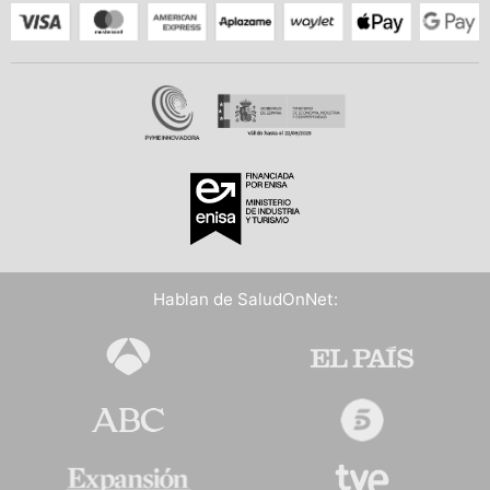
Hablan de SaludOnNet: