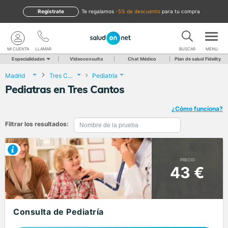
Regístrate
te regalamos
-5% de descuento
para tu compra
MI CUENTA
LLAMAR
BUSCAR
MENU
Especialidades
Videoconsulta
Chat Médico
Plan de salud Fidelity
Madrid
Tres Cantos
Pediatría
Pediatras en Tres Cantos
¿Cómo funciona?
Filtrar los resultados:
PRECIO
43 €
Consulta de Pediatría