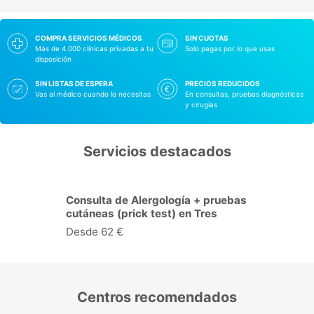
COMPRA SERVICIOS MÉDICOS
SIN CUOTAS
Más de 4.000 clínicas privadas a tu
Solo pagas por lo que usas
disposición
SIN LISTAS DE ESPERA
PRECIOS REDUCIDOS
Vas al médico cuando lo necesitas
En consultas, pruebas diagnósticas
y cirugías
Servicios destacados
Consulta de Cardiología en Tres
Cantos
Desde 30 €
Centros recomendados