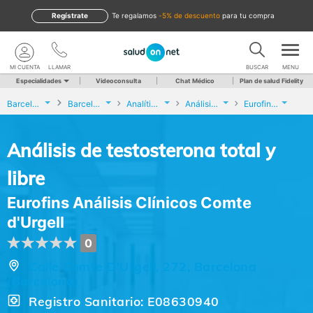
Regístrate
te regalamos
-5% de descuento
para tu compra
MI CUENTA
LLAMAR
BUSCAR
MENU
Especialidades
Videoconsulta
Chat Médico
Plan de salud Fidelity
Barcelona
Barcelona
Analíticas y Genética
Análisis de testosterona total y libre
Eurofins Análisis Clínicos Comte d'Urgell
Análisis de testosterona total y
libre
Eurofins Análisis Clínicos Comte
d'Urgell
0
Calle Comte D'Urgell, 272, Barcelona
(Barcelona)
Registro Sanitario: E08630940