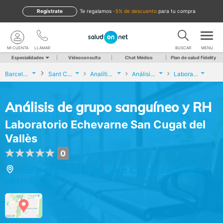
Regístrate
te regalamos
-5% de descuento
para tu compra
MI CUENTA
LLAMAR
BUSCAR
MENU
Especialidades
Videoconsulta
Chat Médico
Plan de salud Fidelity
Barcelona
Sant Cugat del Vallès
Analíticas y Genética
Análisis de grupo sanguíneo y RH
Laboratorio Echevarne San Cugat del Vallès
Análisis de grupo sanguíneo y RH
Laboratorio Echevarne San Cugat del
Vallès
0
Calle Martorell, 20, Sant Cugat del Vallès
(Barcelona)