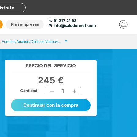
ístrate
91 217 21 93
Plan empresas
info@saludonnet.com
Eurofins Análisis Clínicos Vilanova i la Geltrú
PRECIO DEL SERVICIO
245 €
1
Cantidad:
Continuar con la compra