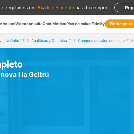
te regalamos
un
-5% de descuento
para tu compra
.
Reg
 Médicos
Videoconsulta
Chat Médico
Plan de salud Fidelity
Pierde peso
a i la Geltrú
Analíticas y Genética
Chequeo de salud completo
pleto
anova i la Geltrú
Geltrú (Barcelona)