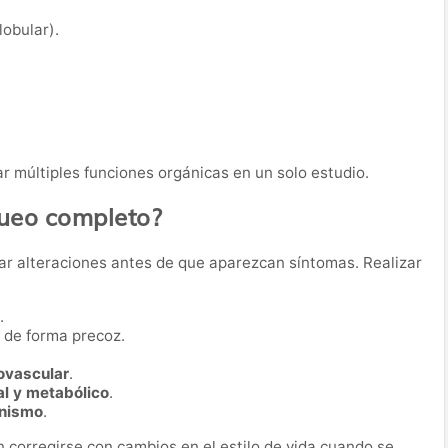
obular).
r múltiples funciones orgánicas en un solo estudio.
queo completo?
ar alteraciones antes de que aparezcan síntomas. Realizar
.
de forma precoz.
iovascular
.
al y metabólico
.
anismo
.
corregirse con cambios en el estilo de vida cuando se