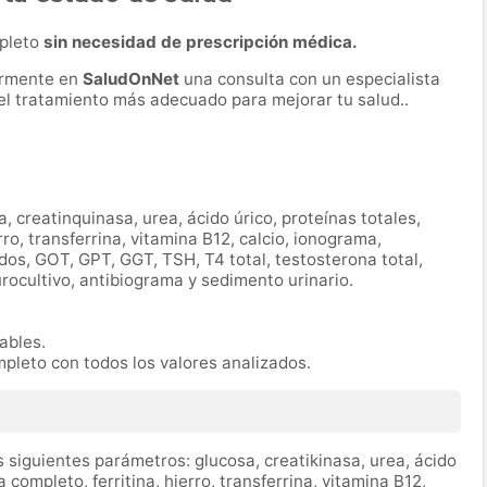
mpleto
sin necesidad de prescripción médica.
ormente en
SaludOnNet
una consulta con un especialista
r el tratamiento más adecuado para mejorar tu salud..
a, creatinquinasa, urea, ácido úrico, proteínas totales,
ro, transferrina, vitamina B12, calcio, ionograma,
ridos, GOT, GPT, GGT, TSH, T4 total, testosterona total,
urocultivo, antibiograma y sedimento urinario.
rables.
mpleto con todos los valores analizados.
 siguientes parámetros: glucosa, creatikinasa, urea, ácido
completo, ferritina, hierro, transferrina, vitamina B12,