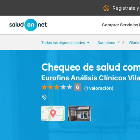
Regístrate y
Comprar Servicios
Vilanov
Todas las especialidades
Barcelona
Chequeo de salud com
Eurofins Análisis Clínicos Vil
6
(1 valoración)
Calle Havana, 14, Vilanova i la 