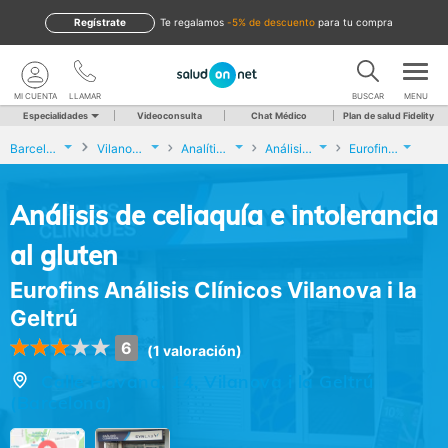
Regístrate
te regalamos
-5% de descuento
para tu compra
MI CUENTA
LLAMAR
BUSCAR
MENU
Especialidades
Videoconsulta
Chat Médico
Plan de salud Fidelity
Barcelona
Vilanova i la Geltrú
Analíticas y Genética
Análisis de celiaquía e intolerancia al gluten
Eurofins Análisis Clínicos Vilanova i la Geltrú
Análisis de celiaquía e intolerancia
al gluten
Eurofins Análisis Clínicos Vilanova i la
Geltrú
6
(1 valoración)
Calle Havana, 14, Vilanova i la Geltrú
(Barcelona)