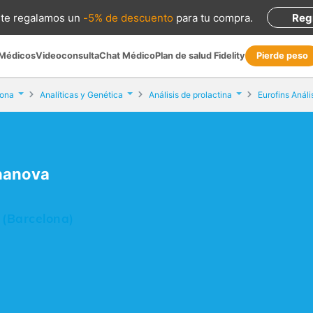
te regalamos
un
-5% de descuento
para tu compra
.
Reg
 Médicos
Videoconsulta
Chat Médico
Plan de salud Fidelity
Pierde peso
lona
Analíticas y Genética
Análisis de prolactina
Eurofins Anál
onanova
 (Barcelona)