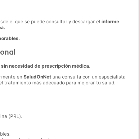
desde el que se puede consultar y descargar el
informe
ba.
borables
.
monal
a
sin necesidad de prescripción médica
.
ormente en
SaludOnNet
una consulta con un especialista
r el tratamiento más adecuado para mejorar tu salud.
tina (PRL).
bles.