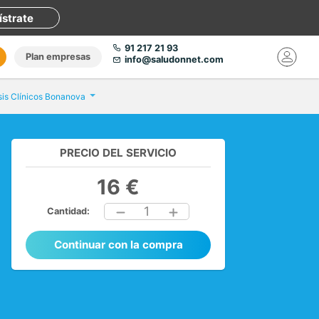
ístrate
91 217 21 93
Plan empresas
info@saludonnet.com
isis Clínicos Bonanova
PRECIO DEL SERVICIO
16 €
1
Cantidad:
Continuar con la compra