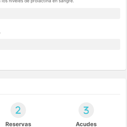
n los niveles de prolactina en sangre.
L
Reservas
Acudes