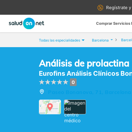
Regístrate y
Comprar Servicios
Barce
Todas las especialidades
Barcelona
Análisis de prolactina
Eurofins Análisis Clínicos B
0
Paseo Bonanova, 71, Barcelona