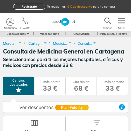
Regístrate
te regalamos
-5% de descuento
para tu compra
MI CUENTA
LLAMAR
BUSCAR
MENU
Especialidades
Videoconsulta
Chat Médico
Plan de salud Fidelity
Murcia
Cartagena
Medicina General
Consulta de Medicina General
Consulta de Medicina General en Cartagena
Seleccionamos para ti los mejores hospitales, clínicas y
médicos con precios desde 33 €
Centros
El más barato
Cita rápida
El más cercano
destacados
33 €
68 €
33 €
Ver descuentos
Plan Fidelity