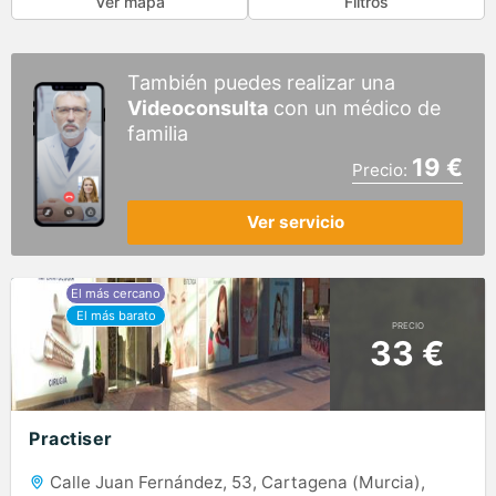
Ver mapa
Filtros
También puedes realizar una
Videoconsulta
con un médico de
familia
19 €
Precio:
Ver servicio
PRECIO
33 €
Practiser
Calle Juan Fernández, 53, Cartagena (Murcia),