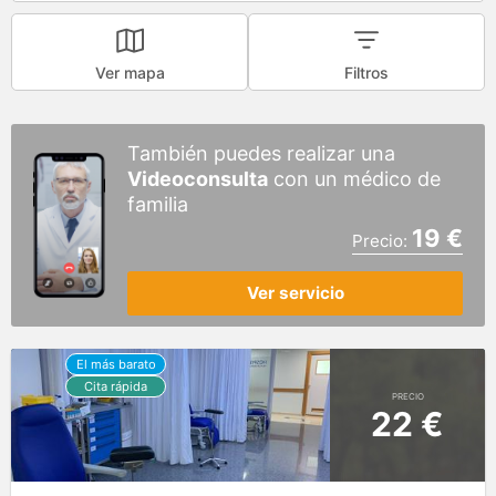
Ver mapa
Filtros
También puedes realizar una
Videoconsulta
con un médico de
familia
19 €
Precio:
Ver servicio
PRECIO
22 €