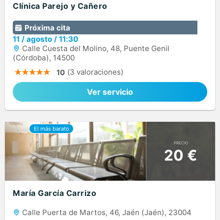
Clínica Parejo y Cañero
Próxima cita
11
/
agosto
/
11:30
Calle Cuesta del Molino, 48, Puente Genil
(Córdoba), 14500
(3 valoraciones)
10
Ver servicio
PRECIO
20 €
María García Carrizo
Calle Puerta de Martos, 46, Jaén (Jaén), 23004