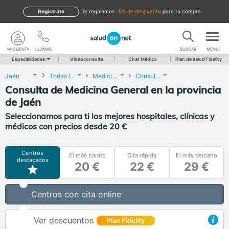
Regístrate
te regalamos
-5% de descuento
para tu compra
MI CUENTA
LLAMAR
BUSCAR
MENU
Especialidades
Videoconsulta
Chat Médico
Plan de salud Fidelity
Jaén
Todas las localidades
Medicina General
Consulta de Medicina General
Consulta de Medicina General en la provincia
de Jaén
Seleccionamos para ti los mejores hospitales, clínicas y
médicos con precios desde 20 €
Centros
El más barato
Cita rápida
El más cercano
destacados
20 €
22 €
29 €
Centros con cita online
Ver descuentos
Plan Fidelity