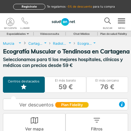
Regístrate
te regalamos
-5% de descuento
para tu compra
MI CUENTA
LLAMAR
BUSCAR
MENU
Especialidades
Videoconsulta
Chat Médico
Plan de salud Fidelity
Murcia
Cartagena
Radiología
Ecografía Muscular o Tendinosa
Ecografía Muscular o Tendinosa en Cartagena
Seleccionamos para ti los mejores hospitales, clínicas y
médicos con precios desde 59 €
El más barato
El más cercano
Centros destacados
59 €
76 €
Ver descuentos
Plan Fidelity
Ver mapa
Filtros