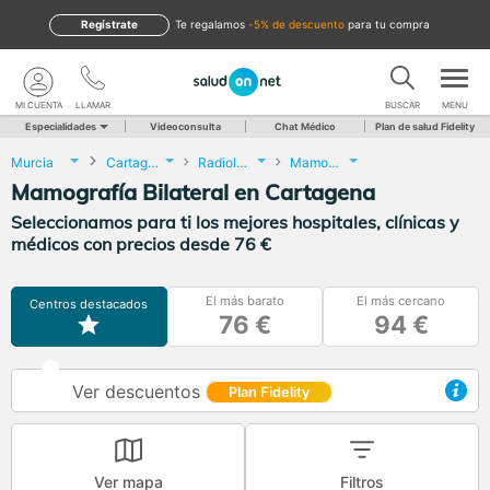
Regístrate
te regalamos
-5% de descuento
para tu compra
MI CUENTA
LLAMAR
BUSCAR
MENU
Especialidades
Videoconsulta
Chat Médico
Plan de salud Fidelity
Murcia
Cartagena
Radiología
Mamografía Bilateral
Mamografía Bilateral en Cartagena
Seleccionamos para ti los mejores hospitales, clínicas y
médicos con precios desde 76 €
El más barato
El más cercano
Centros destacados
76 €
94 €
Ver descuentos
Plan Fidelity
Ver mapa
Filtros