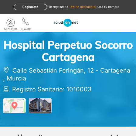
Regístrate
te regalamos
-5% de descuento
para tu compra
MI CUENTA
LLAMAR
Hospital Perpetuo Socorro
Cartagena
Calle Sebastián Feringán, 12
-
Cartagena
,
Murcia
Registro Sanitario: 1010003