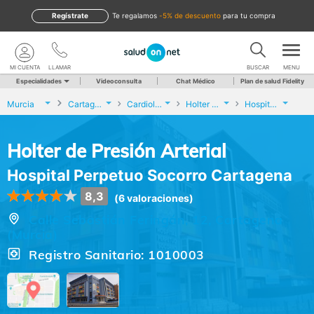
Regístrate
te regalamos
-5% de descuento
para tu compra
MI CUENTA
LLAMAR
BUSCAR
MENU
Especialidades
Videoconsulta
Chat Médico
Plan de salud Fidelity
Murcia
Cartagena
Cardiología
Holter de Presión Arterial
Hospital Perpetuo Socorro Cartagena
Holter de Presión Arterial
Hospital Perpetuo Socorro Cartagena
8,3
(6 valoraciones)
Calle Sebastián Feringán, 12, Cartagena
(Murcia)
Registro Sanitario: 1010003