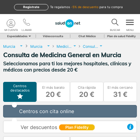
Regístrate
te regalamos
-5% de descuento
para tu compra
MI CUENTA
LLAMAR
BUSCAR
MENU
Especialidades
Videoconsulta
Chat Médico
Plan de salud Fidelity
Murcia
Murcia
Medicina General
Consulta de Medicina General
Consulta de Medicina General en Murcia
Seleccionamos para ti los mejores hospitales, clínicas y
médicos con precios desde 20 €
Centros
El más barato
Cita rápida
El más cercano
destacados
20 €
20 €
31 €
Centros con cita online
Ver descuentos
Plan Fidelity