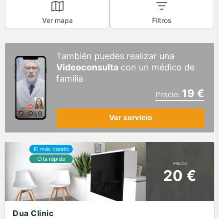
Ver mapa
Filtros
También puedes realizar una
Videoconsulta
con un médico de
familia
19 €
Precio:
Ver servicio
PRECIO
20 €
Dua Clinic