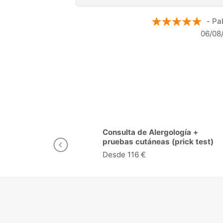
- Anónimo
- Maria
05/08/2026
05/08/2
logía en
Consulta de Alergología +
pruebas cutáneas (prick test)
en Murcia
Desde 116 €