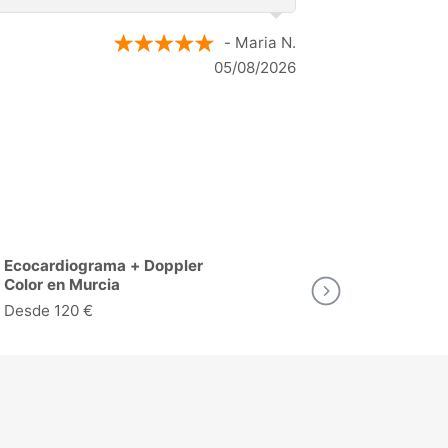
- Anónimo
04/08/2026
Ecocardiograma + Doppler
Ergometría (
Color en Murcia
Esfuerzo) en
Desde 120 €
Desde 134 €