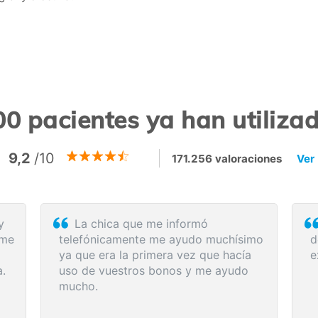
0 pacientes ya han utiliz
9,2
/10
171.256 valoraciones
Ver
El proceso de reserva fue
sumamente sencillo. La videollamada
los
con la médica resultó de gran ayuda:
me explicó detalladamente las
posibles causas de mi dolencia, me
recomendó medidas para aliviar los
síntomas de inmediato y me indicó los