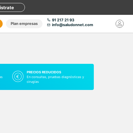
ístrate
91 217 21 93
Plan empresas
info@saludonnet.com
PRECIOS REDUCIDOS
as
En consultas, pruebas diagnósticas y
cirugías