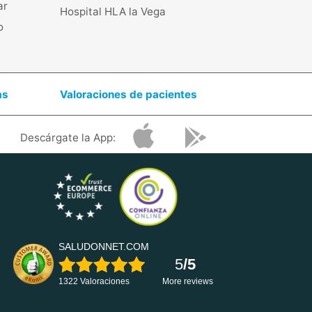
ar
Hospital HLA la Vega
o
as
Valoraciones de pacientes
Descárgate la App:
SALUDONNET.COM
5
/5
1322 Valoraciones
More reviews