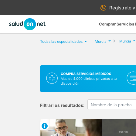
Regístrate y
Comprar Servicios
Murcia
Todas las especialidades
Murcia
COMPRA SERVICIOS MÉDICOS
Más de 4.000 clínicas privadas a tu
disposición
Filtrar los resultados:
PRECIO