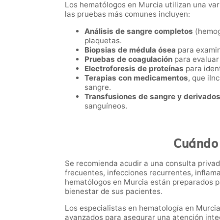
Los hematólogos en Murcia utilizan una va
las pruebas más comunes incluyen:
Análisis de sangre completos
(hemog
plaquetas.
Biopsias de médula ósea
para examin
Pruebas de coagulación
para evaluar 
Electroforesis de proteínas
para ident
Terapias con medicamentos
, que iIn
sangre.
Transfusiones de sangre y derivado
sanguíneos.
Cuándo 
Se recomienda acudir a una consulta priva
frecuentes, infecciones recurrentes, inflama
hematólogos en Murcia están preparados par
bienestar de sus pacientes.
Los especialistas en hematología en Murcia 
avanzados para asegurar una atención integ