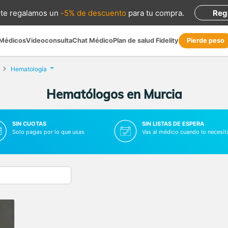
te regalamos
un
-5% de descuento
para tu compra
.
Reg
 Médicos
Videoconsulta
Chat Médico
Plan de salud Fidelity
Pierde peso
Hematología
Hematólogos en Murcia
SIN CUOTAS
SIN LISTAS DE ESPERA
Solo pagas por lo que usas
Vas al médico cuando lo necesit