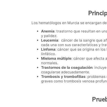
Princi
Los hematólogos en Murcia se encargan de 
Anemia
: trastorno que resultan en un
y palidez.
Leucemia
: cáncer de la sangre que af
cada una con sus características y tr
Linfoma
: cáncer que se origina en los 
linfático.
Mieloma múltiple
: cáncer que afecta 
normales.
Trastornos de la coagulación
: incluy
coagularse adecuadamente.
Trombosis y trombofilias
: problemas 
graves como trombosis venosa profun
Prueb