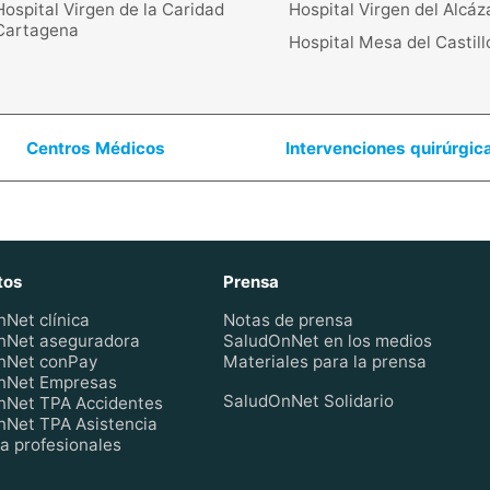
Hospital Virgen de la Caridad
Hospital Virgen del Alcáz
Cartagena
Hospital Mesa del Castill
Centros Médicos
Intervenciones quirúrgic
tos
Prensa
Net clínica
Notas de prensa
nNet aseguradora
SaludOnNet en los medios
nNet conPay
Materiales para la prensa
nNet Empresas
SaludOnNet Solidario
nNet TPA Accidentes
Net TPA Asistencia
a profesionales