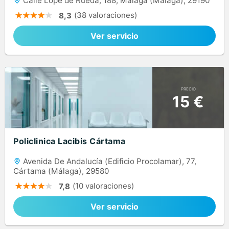
Calle Lope de Rueda, 188, Málaga (Málaga), 29190
(38 valoraciones)
8,3
Ver servicio
PRECIO
15 €
Policlinica Lacibis Cártama
Avenida De Andalucía (Edificio Procolamar), 77,
Cártama (Málaga), 29580
(10 valoraciones)
7,8
Ver servicio