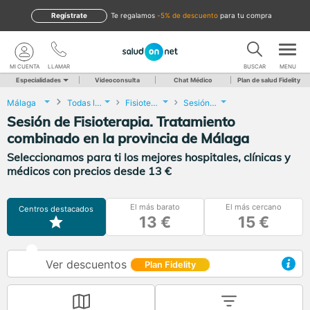
Regístrate
te regalamos
-5% de descuento
para tu compra
MI CUENTA
LLAMAR
BUSCAR
MENU
Especialidades
Videoconsulta
Chat Médico
Plan de salud Fidelity
Málaga
Todas las localidades
Fisioterapia
Sesión de Fisioterapia. Tratamiento combinado
Sesión de Fisioterapia. Tratamiento
combinado en la provincia de Málaga
Seleccionamos para ti los mejores hospitales, clínicas y
médicos con precios desde 13 €
El más barato
El más cercano
Centros destacados
13 €
15 €
Ver descuentos
Plan Fidelity