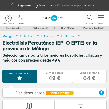
Regístrate
te regalamos
-5% de descuento
para tu compra
MI CUENTA
LLAMAR
BUSCAR
MENU
Especialidades
Videoconsulta
Chat Médico
Plan de salud Fidelity
Málaga
Todas las localidades
Fisioterapia
Electrólisis Percutánea (EPI O EPTE)
Electrólisis Percutánea (EPI O EPTE) en la
provincia de Málaga
Seleccionamos para ti los mejores hospitales, clínicas y
médicos con precios desde 49 €
El más barato
El más cercano
Centros destacados
49 €
64 €
Ver descuentos
Plan Fidelity