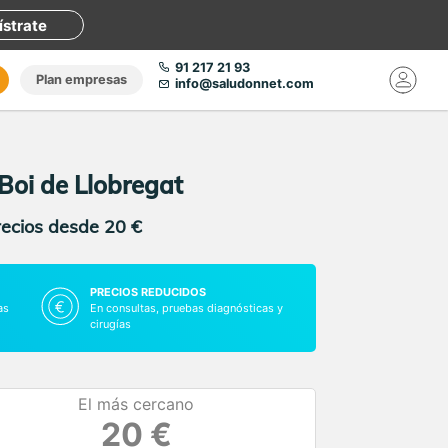
ístrate
91 217 21 93
Plan empresas
info@saludonnet.com
Boi de Llobregat
recios desde 20 €
PRECIOS REDUCIDOS
as
En consultas, pruebas diagnósticas y
cirugías
El más cercano
20 €