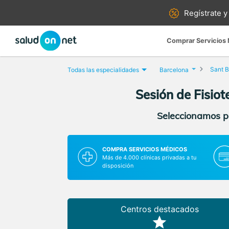
Regístrate y
Comprar Servicios
Sant B
Todas las especialidades
Barcelona
Sesión de Fisio
Seleccionamos pa
COMPRA SERVICIOS MÉDICOS
Más de 4.000 clínicas privadas a tu
disposición
Centros destacados