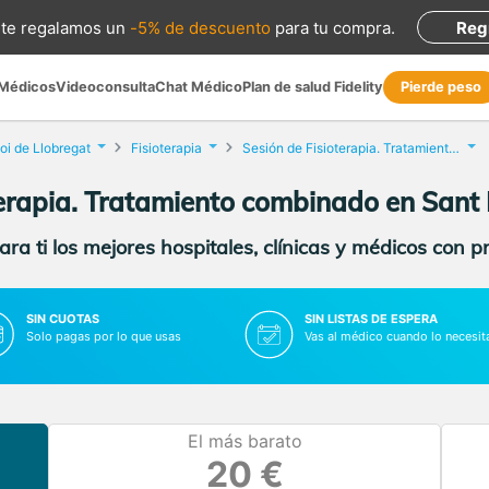
te regalamos
un
-5% de descuento
para tu compra
.
Reg
 Médicos
Videoconsulta
Chat Médico
Plan de salud Fidelity
Pierde peso
oi de Llobregat
Fisioterapia
Sesión de Fisioterapia. Tratamiento combinado
terapia. Tratamiento combinado en Sant 
ra ti los mejores hospitales, clínicas y médicos con p
SIN CUOTAS
SIN LISTAS DE ESPERA
Solo pagas por lo que usas
Vas al médico cuando lo necesit
El más barato
20 €