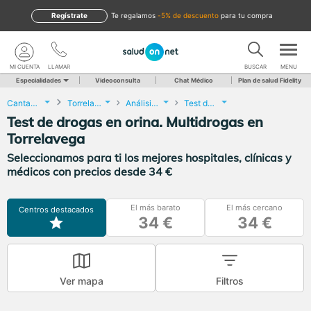
Regístrate
te regalamos
-5% de descuento
para tu compra
MI CUENTA
LLAMAR
BUSCAR
MENU
Especialidades
Videoconsulta
Chat Médico
Plan de salud Fidelity
Cantabria
Torrelavega
Análisis Clínicos
Test de drogas en orina. Multidrogas
Test de drogas en orina. Multidrogas en
Torrelavega
Seleccionamos para ti los mejores hospitales, clínicas y
médicos con precios desde 34 €
El más barato
El más cercano
Centros destacados
34 €
34 €
Ver mapa
Filtros