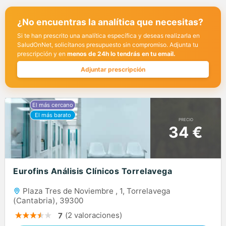
¿No encuentras la analítica que necesitas?
Si te han prescrito una analítica específica y deseas realizarla en
SaludOnNet, solicítanos presupuesto sin compromiso. Adjunta tu
prescripción y en
menos de 24h lo tendrás en tu email.
Adjuntar prescripción
PRECIO
34 €
Eurofins Análisis Clínicos Torrelavega
Plaza Tres de Noviembre , 1, Torrelavega
(Cantabria), 39300
(2 valoraciones)
7