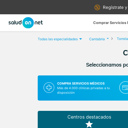
Regístrate y
Comprar Servicios
Torrel
Todas las especialidades
Cantabria
C
Seleccionamos par
COMPRA SERVICIOS MÉDICOS
Más de 4.000 clínicas privadas a tu
disposición
Centros destacados