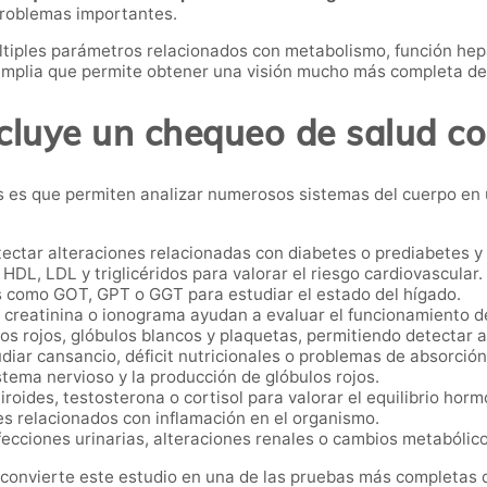
problemas importantes.
ltiples parámetros relacionados con metabolismo, función hepát
 amplia que permite obtener una visión mucho más completa de
cluye un chequeo de salud c
ios es que permiten analizar numerosos sistemas del cuerpo en
ctar alteraciones relacionadas con diabetes o prediabetes y 
 HDL, LDL y triglicéridos para valorar el riesgo cardiovascular.
 como GOT, GPT o GGT para estudiar el estado del hígado.
reatinina o ionograma ayudan a evaluar el funcionamiento de
os rojos, glóbulos blancos y plaquetas, permitiendo detectar 
diar cansancio, déficit nutricionales o problemas de absorción
tema nervioso y la producción de glóbulos rojos.
iroides, testosterona o cortisol para valorar el equilibrio horm
 relacionados con inflamación en el organismo.
ecciones urinarias, alteraciones renales o cambios metabólico
onvierte este estudio en una de las pruebas más completas d