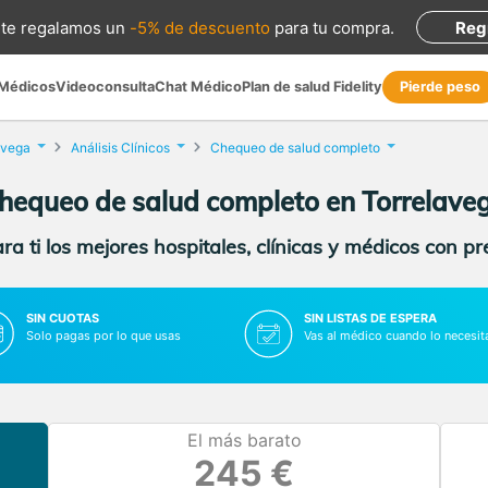
te regalamos
un
-5% de descuento
para tu compra
.
Reg
 Médicos
Videoconsulta
Chat Médico
Plan de salud Fidelity
Pierde peso
avega
Análisis Clínicos
Chequeo de salud completo
hequeo de salud completo en Torrelave
a ti los mejores hospitales, clínicas y médicos con p
SIN CUOTAS
SIN LISTAS DE ESPERA
Solo pagas por lo que usas
Vas al médico cuando lo necesit
El más barato
245 €