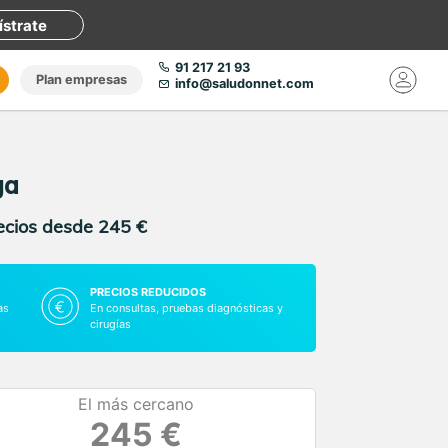
ístrate
91 217 21 93
Plan empresas
info@saludonnet.com
ga
recios desde 245 €
PRECIOS REDUCIDOS
as
En consultas, pruebas diagnósticas y
cirugías
El más cercano
245 €