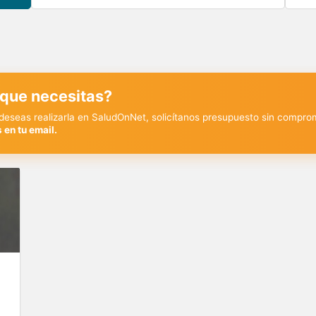
 que necesitas?
y deseas realizarla en SaludOnNet, solicítanos presupuesto sin compro
 en tu email.
€