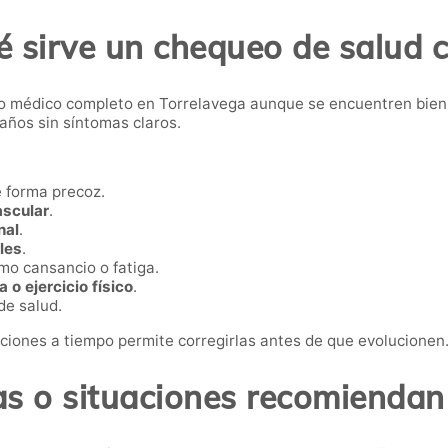
é sirve un chequeo de salud 
o médico completo en Torrelavega aunque se encuentren bie
ños sin síntomas claros.
 forma precoz.
ascular
.
nal
.
les
.
o cansancio o fatiga.
 o ejercicio físico
.
de salud.
iones a tiempo permite corregirlas antes de que evolucionen
s o situaciones recomiendan