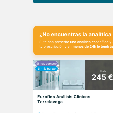
¿No encuentras la analítica
Si te han prescrito una analítica específica 
tu prescripción y en
menos de 24h lo tendrás
PRECIO
245 
Eurofins Análisis Clínicos
Torrelavega