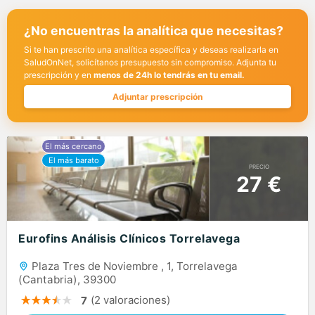
¿No encuentras la analítica que necesitas?
Si te han prescrito una analítica específica y deseas realizarla en
SaludOnNet, solicítanos presupuesto sin compromiso. Adjunta tu
prescripción y en
menos de 24h lo tendrás en tu email.
Adjuntar prescripción
PRECIO
27 €
Eurofins Análisis Clínicos Torrelavega
Plaza Tres de Noviembre , 1, Torrelavega
(Cantabria), 39300
(2 valoraciones)
7