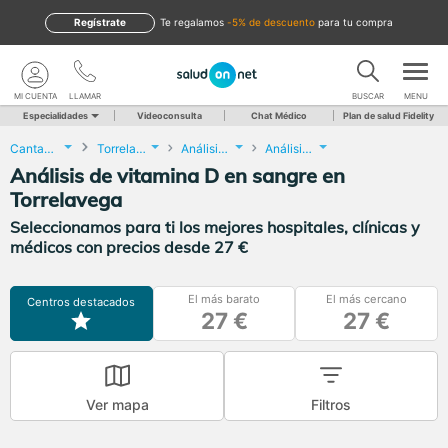
Regístrate
te regalamos
-5% de descuento
para tu compra
MI CUENTA
LLAMAR
BUSCAR
MENU
Especialidades
Videoconsulta
Chat Médico
Plan de salud Fidelity
Cantabria
Torrelavega
Análisis Clínicos
Análisis de vitamina D en sangre
Análisis de vitamina D en sangre en
Torrelavega
Seleccionamos para ti los mejores hospitales, clínicas y
médicos con precios desde 27 €
El más barato
El más cercano
Centros destacados
27 €
27 €
Ver mapa
Filtros