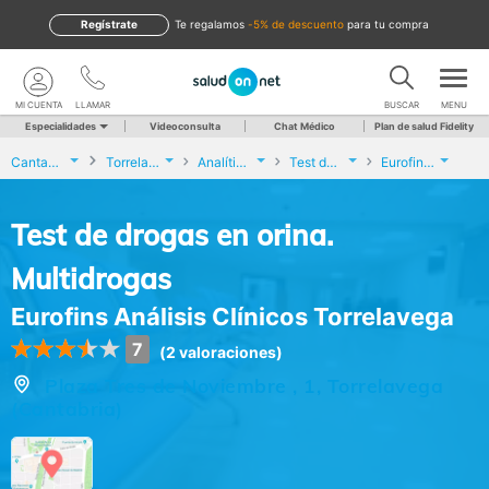
Regístrate
te regalamos
-5% de descuento
para tu compra
MI CUENTA
LLAMAR
BUSCAR
MENU
Especialidades
Videoconsulta
Chat Médico
Plan de salud Fidelity
Cantabria
Torrelavega
Analíticas y Genética
Test de drogas en orina. Multidrogas
Eurofins Análisis Clínicos Torrelavega
Test de drogas en orina.
Multidrogas
Eurofins Análisis Clínicos Torrelavega
7
(2 valoraciones)
Plaza Tres de Noviembre , 1, Torrelavega
(Cantabria)