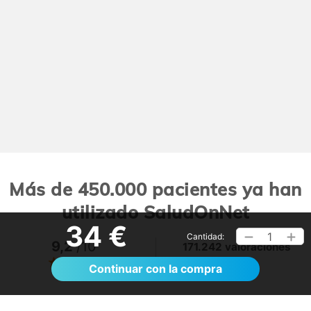
Más de 450.000 pacientes ya han
utilizado SaludOnNet
34 €
1
Cantidad:
9,2
/10
171.242 valoraciones
Ver >
Continuar con la compra