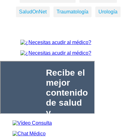
SaludOnNet
Traumatología
Urología