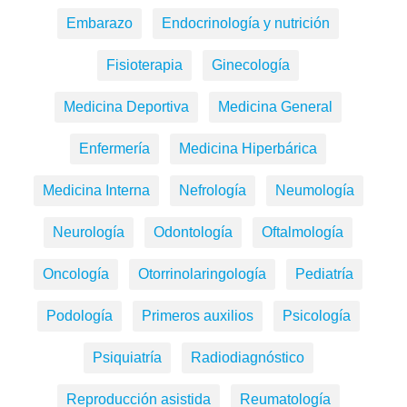
Embarazo
Endocrinología y nutrición
Fisioterapia
Ginecología
Medicina Deportiva
Medicina General
Enfermería
Medicina Hiperbárica
Medicina Interna
Nefrología
Neumología
Neurología
Odontología
Oftalmología
Oncología
Otorrinolaringología
Pediatría
Podología
Primeros auxilios
Psicología
Psiquiatría
Radiodiagnóstico
Reproducción asistida
Reumatología