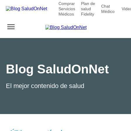
Comprar
Plan de
Chat
Servicios
salud
Vide
Médico
Médicos
Fidelity
Blog SaludOnNet
El mejor contenido de salud