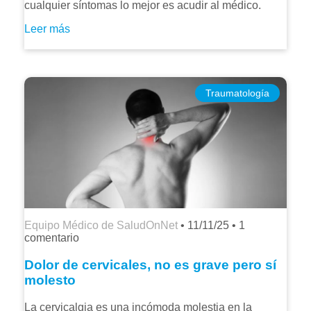
cualquier síntomas lo mejor es acudir al médico.
Leer más
Traumatología
Equipo Médico de SaludOnNet
•
11/11/25
•
1
comentario
Dolor de cervicales, no es grave pero sí
molesto
La cervicalgia es una incómoda molestia en la