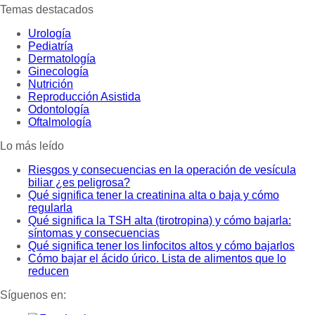
Temas destacados
Urología
Pediatría
Dermatología
Ginecología
Nutrición
Reproducción Asistida
Odontología
Oftalmología
Lo más leído
Riesgos y consecuencias en la operación de vesícula
biliar ¿es peligrosa?
Qué significa tener la creatinina alta o baja y cómo
regularla
Qué significa la TSH alta (tirotropina) y cómo bajarla:
síntomas y consecuencias
Qué significa tener los linfocitos altos y cómo bajarlos
Cómo bajar el ácido úrico. Lista de alimentos que lo
reducen
Síguenos en: