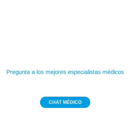
¿Te has quedado con
dudas?
Pregunta a los mejores especialistas médicos
CHAT MÉDICO
5€