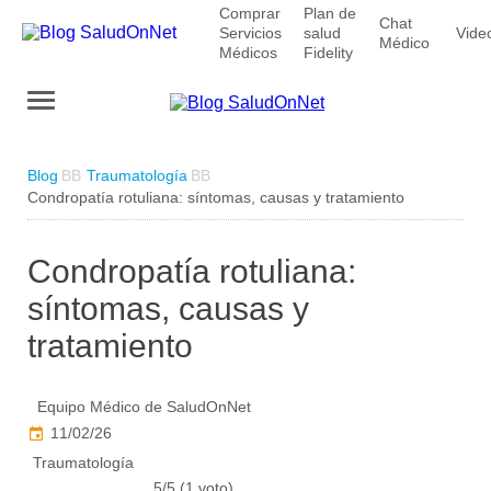
Comprar
Plan de
Chat
Servicios
salud
Vide
Médico
Médicos
Fidelity
Blog
Traumatología
Condropatía rotuliana: síntomas, causas y tratamiento
Condropatía rotuliana:
síntomas, causas y
tratamiento
Equipo Médico de SaludOnNet
11/02/26
Traumatología
5/5 (1 voto)