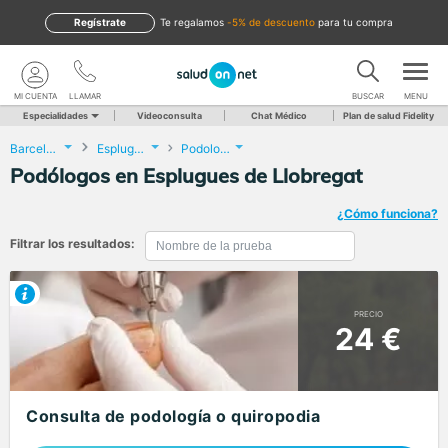
Regístrate
te regalamos
-5% de descuento
para tu compra
MI CUENTA
LLAMAR
BUSCAR
MENU
Especialidades
Videoconsulta
Chat Médico
Plan de salud Fidelity
Barcelona
Esplugues de Llobregat
Podología
Podólogos en Esplugues de Llobregat
¿Cómo funciona?
Filtrar los resultados:
PRECIO
24 €
Consulta de podología o quiropodia