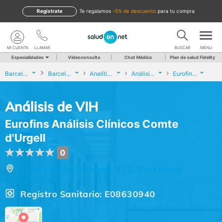
Regístrate
te regalamos
-5% de descuento
para tu compra
MI CUENTA
LLAMAR
BUSCAR
MENU
Especialidades
Videoconsulta
Chat Médico
Plan de salud Fidelity
Barcelona
Barcelona
Analíticas y Genética
Análisis de VIH
Eurofins Análisis Clínicos Comte d'Urgell
Análisis de VIH
Eurofins Análisis Clínicos Comte
d'Urgell
0
Calle Comte D'Urgell, 272, Barcelona
(Barcelona)
Registro Sanitario: E08630940