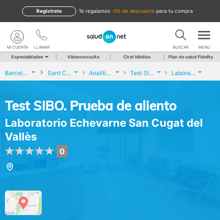
Regístrate
te regalamos
-5% de descuento
para tu compra
MI CUENTA
LLAMAR
BUSCAR
MENU
Especialidades
Videoconsulta
Chat Médico
Plan de salud Fidelity
Barcelona
Sant Cugat del Vallès
Analíticas y Genética
Test SIBO. Prueba de aliento
Laboratorio Echevarne San Cugat del Vallès
Test SIBO. Prueba de aliento
Laboratorio Echevarne San Cugat del
Vallès
0
Calle Martorell, 20, Sant Cugat del Vallès
(Barcelona)