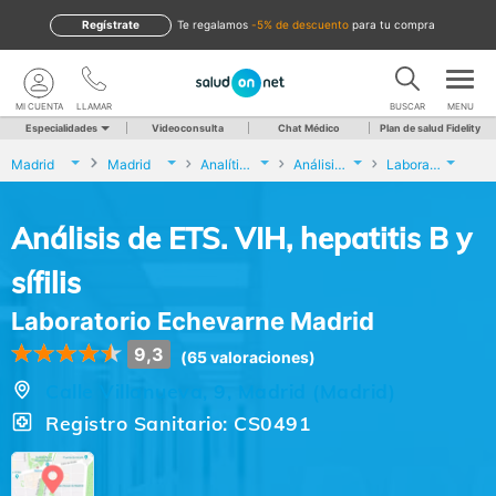
Regístrate
te regalamos
-5% de descuento
para tu compra
MI CUENTA
LLAMAR
BUSCAR
MENU
Especialidades
Videoconsulta
Chat Médico
Plan de salud Fidelity
Madrid
Madrid
Analíticas y Genética
Análisis de ETS. VIH, hepatitis B y sífilis
Laboratorio Echevarne Madrid
Análisis de ETS. VIH, hepatitis B y
sífilis
Laboratorio Echevarne Madrid
9,3
(65 valoraciones)
Calle Villanueva, 9, Madrid (Madrid)
Registro Sanitario: CS0491