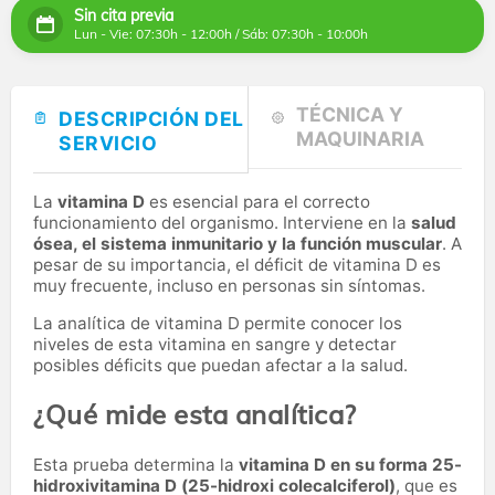
Sin cita previa
Lun - Vie: 07:30h - 12:00h / Sáb: 07:30h - 10:00h
TÉCNICA Y
DESCRIPCIÓN DEL
MAQUINARIA
SERVICIO
La
vitamina D
es esencial para el correcto
funcionamiento del organismo. Interviene en la
salud
ósea, el sistema inmunitario y la función muscular
. A
pesar de su importancia, el déficit de vitamina D es
muy frecuente, incluso en personas sin síntomas.
La analítica de vitamina D permite conocer los
niveles de esta vitamina en sangre y detectar
posibles déficits que puedan afectar a la salud.
¿Qué mide esta analítica?
Esta prueba determina la
vitamina D en su forma 25-
hidroxivitamina D (25-hidroxi colecalciferol)
, que es