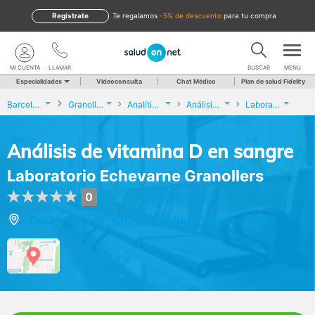
Regístrate
te regalamos
-5% de descuento
para tu compra
MI CUENTA
LLAMAR
BUSCAR
MENU
Especialidades
Videoconsulta
Chat Médico
Plan de salud Fidelity
Barcelona
Granollers
Analíticas y Genética
Análisis de vitamina D en sangre
Laboratorio Echevarne Granollers
Análisis de vitamina D en sangre
Laboratorio Echevarne Granollers
0
Calle Girona, 66, Granollers (Barcelona)