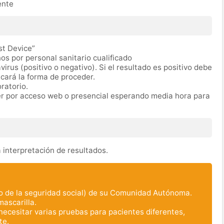
ente
st Device”
os por personal sanitario cualificado
irus (positivo o negativo). Si el resultado es positivo debe
icará la forma de proceder.
oratorio.
er por acceso web o presencial esperando media hora para
 interpretación de resultados.
ero de la seguridad social) de su Comunidad Autónoma.
mascarilla.
necesitar varias pruebas para pacientes diferentes,
te.