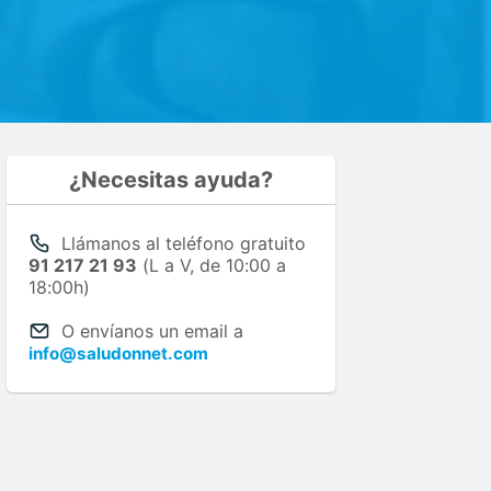
¿Necesitas ayuda?
Llámanos al teléfono gratuito
91 217 21 93
(L a V, de 10:00 a
18:00h)
O envíanos un email a
info@saludonnet.com