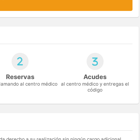
Reservas
Acudes
 llamando al centro médico
al centro médico y entregas el
código
a derecho a su realización sin ningún cargo adicional,