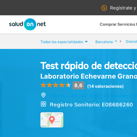
Regístrate y
Comprar Servicios
Granol
Todas las especialidades
Barcelona
Test rápido de detecc
Laboratorio Echevarne Grano
8,6
(14 valoraciones)
Girona, 41-47 Bjs, , Granollers 
Registro Sanitario: E08686260