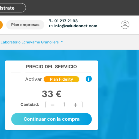
ístrate
91 217 21 93
Plan empresas
info@saludonnet.com
Laboratorio Echevarne Granollers
PRECIO DEL SERVICIO
Activar
Plan Fidelity
33 €
1
Cantidad:
Continuar con la compra