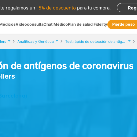
te regalamos
un
-5% de descuento
para tu compra
.
Reg
 Médicos
Videoconsulta
Chat Médico
Plan de salud Fidelity
Pierde peso
lers
Analíticas y Genética
Test rápido de detección de antígenos de coronavirus
ión de antígenos de coronavirus
llers
(Barcelona)