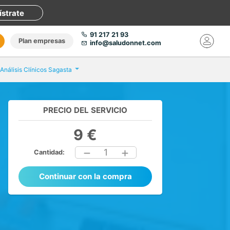
ístrate
91 217 21 93
Plan empresas
info@saludonnet.com
 Análisis Clínicos Sagasta
PRECIO DEL SERVICIO
9 €
1
Cantidad:
Continuar con la compra