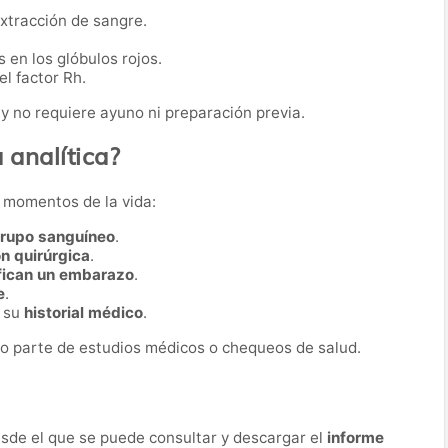
extracción de sangre.
 en los glóbulos rojos.
l factor Rh.
y no requiere ayuno ni preparación previa.
 analítica?
s momentos de la vida:
grupo sanguíneo
.
ón quirúrgica
.
fican un embarazo
.
e
.
r su
historial médico
.
o parte de estudios médicos o chequeos de salud.
desde el que se puede consultar y descargar el
informe