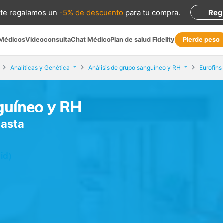
te regalamos
un
-5% de descuento
para tu compra
.
Reg
 Médicos
Videoconsulta
Chat Médico
Plan de salud Fidelity
Pierde peso
Analíticas y Genética
Análisis de grupo sanguíneo y RH
Eurofins
guíneo y RH
gasta
id)