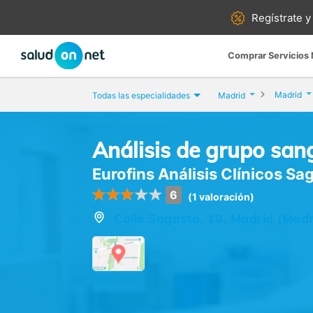
Regístrate y
Comprar Servicios
Madrid
Todas las especialidades
Madrid
Análisis de grupo san
Eurofins Análisis Clínicos Sa
6
(1 valoración)
Calle Sagasta, 18, Madrid (Madr