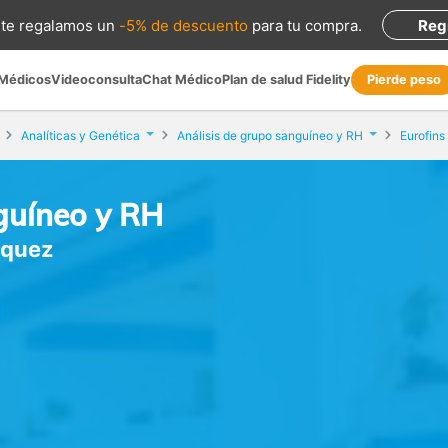
te regalamos
un
-5% de descuento
para tu compra
.
Reg
 Médicos
Videoconsulta
Chat Médico
Plan de salud Fidelity
Pierde peso
Analíticas y Genética
Análisis de grupo sanguíneo y RH
Eurofins
guíneo y RH
iquez
d)