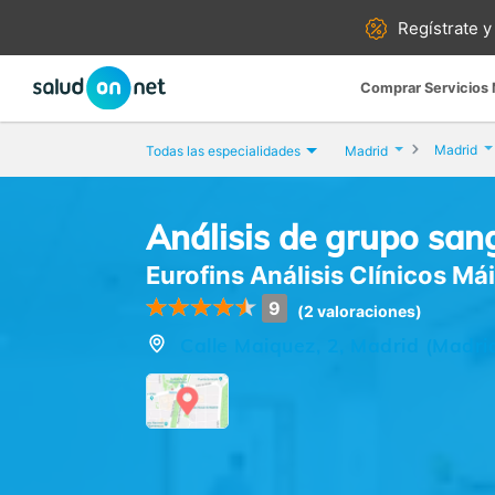
Regístrate y
Comprar Servicios
Madrid
Todas las especialidades
Madrid
Análisis de grupo san
Eurofins Análisis Clínicos Má
9
(2 valoraciones)
Calle Maiquez, 2, Madrid (Madri