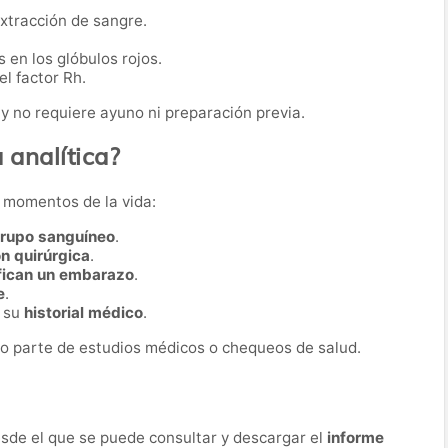
extracción de sangre.
 en los glóbulos rojos.
l factor Rh.
y no requiere ayuno ni preparación previa.
 analítica?
s momentos de la vida:
grupo sanguíneo
.
ón quirúrgica
.
fican un embarazo
.
e
.
r su
historial médico
.
o parte de estudios médicos o chequeos de salud.
desde el que se puede consultar y descargar el
informe