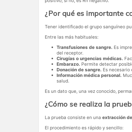
positivo; si no, es Rh negativo.
¿Por qué es importante c
Tener identificado el grupo sanguíneo pu
Entre las más habituales:
Transfusiones de sangre.
Es impre
del receptor.
Cirugías o urgencias médicas.
Faci
Embarazo.
Permite detectar posibl
Donación de sangre.
Es necesario 
Información médica personal.
Much
salud.
Es un dato que, una vez conocido, perman
¿Cómo se realiza la prue
La prueba consiste en una
extracción d
El procedimiento es rápido y sencillo: