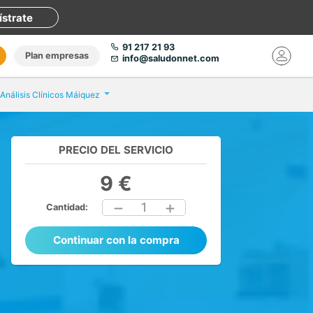
ístrate
91 217 21 93
Plan empresas
info@saludonnet.com
 Análisis Clínicos Máiquez
PRECIO DEL SERVICIO
9 €
1
Cantidad:
Continuar con la compra