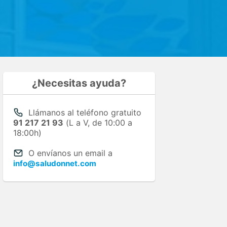
¿Necesitas ayuda?
Llámanos al teléfono gratuito
91 217 21 93
(L a V, de 10:00 a
18:00h)
O envíanos un email a
info@saludonnet.com