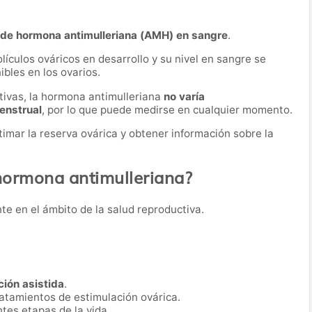
 de hormona antimulleriana (AMH) en sangre
.
ículos ováricos en desarrollo y su nivel en sangre se
bles en los ovarios.
tivas, la hormona antimulleriana
no varía
menstrual
, por lo que puede medirse en cualquier momento.
imar la reserva ovárica y obtener información sobre la
 hormona antimulleriana?
nte en el ámbito de la salud reproductiva.
ión asistida
.
ratamientos de estimulación ovárica.
ntes etapas de la vida.