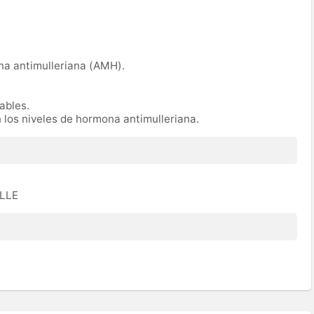
na antimulleriana (AMH).
rables.
n los niveles de hormona antimulleriana.
ULLE