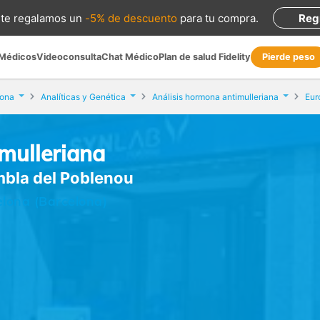
te regalamos
un
-5% de descuento
para tu compra
.
Reg
 Médicos
Videoconsulta
Chat Médico
Plan de salud Fidelity
Pierde peso
lona
Analíticas y Genética
Análisis hormona antimulleriana
mulleriana
ambla del Poblenou
lona (Barcelona)