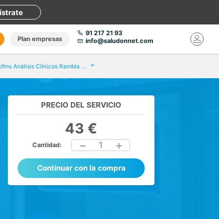
ístrate
91 217 21 93
Plan empresas
info@saludonnet.com
Eurofins Análisis Clínicos Rambla del Poblenou
PRECIO DEL SERVICIO
43 €
1
Cantidad:
Continuar con la compra