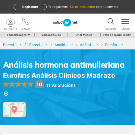
Regístrate
te regalamos
-5% de descuento
para tu compra
MI CUENTA
LLAMAR
BUSCAR
MENU
Especialidades
Videoconsulta
Chat Médico
Plan de salud Fidelity
Barcelona
Barcelona
Analíticas y Genética
Análisis hormona antimulleriana
Eurofins Análisis Clínicos Madrazo
Análisis hormona antimulleriana
Eurofins Análisis Clínicos Madrazo
10
(1 valoración)
Calle Madrazo, 27, Barcelona (Barcelona)