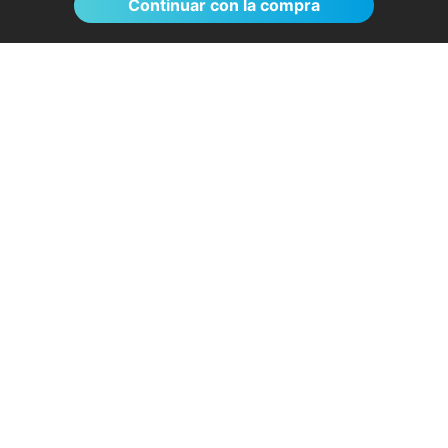
Continuar con la compra
El proceso de reserva fue sumamente
sencillo. La videollamada con la médica resultó
de gran ayuda: me explicó detalladamente las
posibles causas de mi dolencia, me recomendó
medidas para aliviar los síntomas de inmediato y
me indicó los siguientes pasos a seguir según
los resultados de la resonancia.
- Anónimo
04/08/2026
Servicios destacados