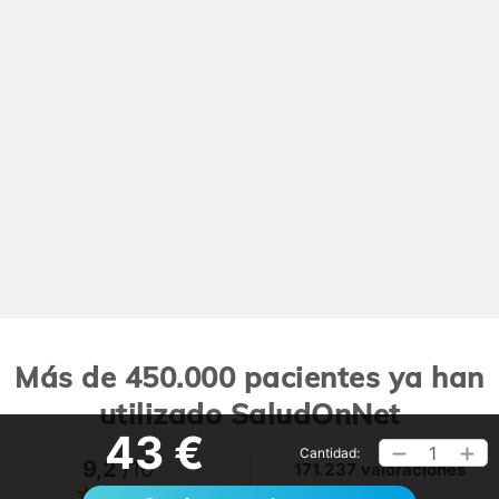
Más de 450.000 pacientes ya han
utilizado SaludOnNet
43 €
1
Cantidad:
9,2
/10
171.237 valoraciones
Ver >