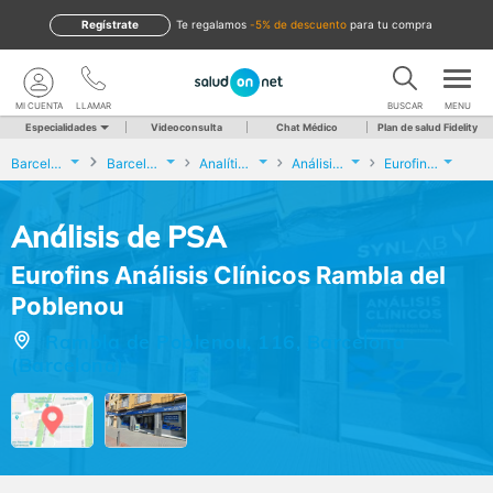
Regístrate
te regalamos
-5% de descuento
para tu compra
MI CUENTA
LLAMAR
BUSCAR
MENU
Especialidades
Videoconsulta
Chat Médico
Plan de salud Fidelity
Barcelona
Barcelona
Analíticas y Genética
Análisis de PSA
Eurofins Análisis Clínicos Rambla del Poblenou
Análisis de PSA
Eurofins Análisis Clínicos Rambla del
Poblenou
Rambla de Poblenou, 116, Barcelona
(Barcelona)