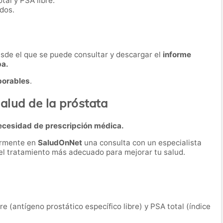
tal y PSA libre.
dos.
desde el que se puede consultar y descargar el
informe
ba.
borables
.
alud de la próstata
ecesidad de prescripción médica.
ormente en
SaludOnNet
una consulta con un especialista
r el tratamiento más adecuado para mejorar tu salud.
bre (antígeno prostático específico libre) y PSA total (índice