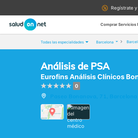
Regístrate y
Comprar Servicios
Barce
Todas las especialidades
Barcelona
Análisis de PSA
Eurofins Análisis Clínicos B
0
Paseo Bonanova, 71, Barcelona