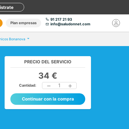
ístrate
91 217 21 93
Plan empresas
info@saludonnet.com
línicos Bonanova
PRECIO DEL SERVICIO
34 €
1
Cantidad:
Continuar con la compra