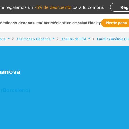
te regalamos
un
-5% de descuento
para tu compra
.
Reg
 Médicos
Videoconsulta
Chat Médico
Plan de salud Fidelity
Pierde peso
lona
Analíticas y Genética
Análisis de PSA
Eurofins Análisis C
onanova
 (Barcelona)