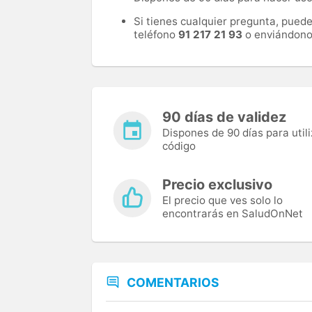
Si tienes cualquier pregunta, pued
teléfono
91 217 21 93
o enviándono
90 días de validez
Dispones de 90 días para utili
código
Precio exclusivo
El precio que ves solo lo
encontrarás en SaludOnNet
COMENTARIOS