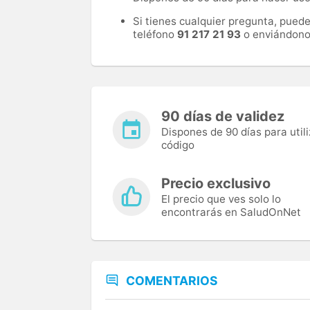
Si tienes cualquier pregunta, pued
teléfono
91 217 21 93
o enviándono
90 días de validez
Dispones de 90 días para utili
código
Precio exclusivo
El precio que ves solo lo
encontrarás en SaludOnNet
COMENTARIOS