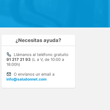
¿Necesitas ayuda?
Llámanos al teléfono gratuito
91 217 21 93
(L a V, de 10:00 a
18:00h)
O envíanos un email a
info@saludonnet.com