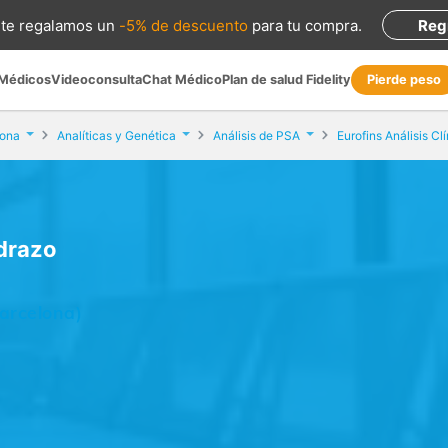
te regalamos
un
-5% de descuento
para tu compra
.
Reg
 Médicos
Videoconsulta
Chat Médico
Plan de salud Fidelity
Pierde peso
lona
Analíticas y Genética
Análisis de PSA
Eurofins Análisis C
adrazo
arcelona)