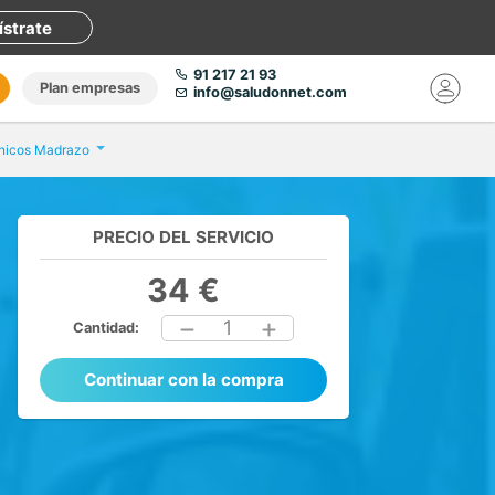
ístrate
91 217 21 93
Plan empresas
info@saludonnet.com
línicos Madrazo
PRECIO DEL SERVICIO
34 €
1
Cantidad:
Continuar con la compra