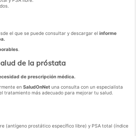
tal y PSA libre.
dos.
desde el que se puede consultar y descargar el
informe
ba.
borables
.
alud de la próstata
ecesidad de prescripción médica.
ormente en
SaludOnNet
una consulta con un especialista
r el tratamiento más adecuado para mejorar tu salud.
bre (antígeno prostático específico libre) y PSA total (índice