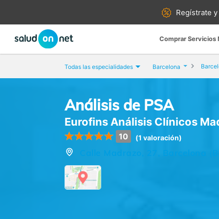
Regístrate y
Comprar Servicios
Barce
Todas las especialidades
Barcelona
Análisis de PSA
Eurofins Análisis Clínicos M
10
(1 valoración)
Calle Madrazo, 27, Barcelona (B