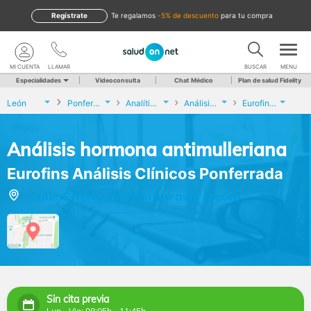
Regístrate
te regalamos
-5% de descuento
para tu compra
MI CUENTA
LLAMAR
BUSCAR
MENU
Especialidades
Videoconsulta
Chat Médico
Plan de salud Fidelity
León
Ponferrada
Analíticas y Genética
Análisis hormona antimulleriana
Eurofins Análisis Clínicos Ponferrada
Análisis hormona antimulleriana
Eurofins Análisis Clínicos Ponferrada
Calle Cristo, 18, Ponferrada (León)
Sin cita previa
Lun - Vie: 08:05h - 11:45h