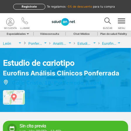
Regístrate
te regalamos
-5% de descuento
para tu compra
MI CUENTA
LLAMAR
BUSCAR
MENU
Especialidades
Videoconsulta
Chat Médico
Plan de salud Fidelity
León
Ponferrada
Analíticas y Genética
Estudio de cariotipo
Eurofins Análisis Clínicos Ponferrada
Estudio de cariotipo
Eurofins Análisis Clínicos Ponferrada
Calle Cristo, 18, Ponferrada (León)
Sin cita previa
Lun - Vie: 08:05h - 11:45h