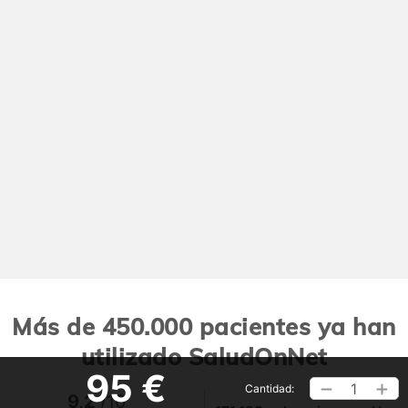
Más de 450.000 pacientes ya han
utilizado SaludOnNet
95 €
1
Cantidad:
9,2
/10