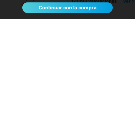
171.193 valoraciones
Ver >
Continuar con la compra
Sin esperas, eficacia máxima, más que
recomendable
- Rosa D.
28/07/2026
Servicios destacados