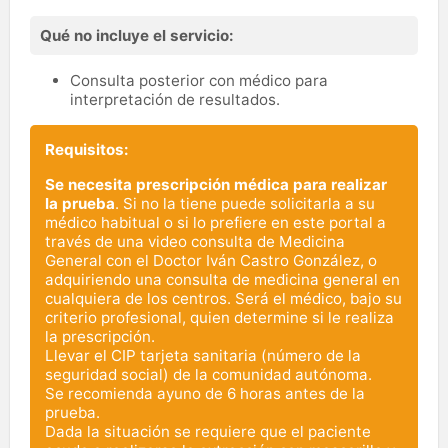
Qué no incluye el servicio:
Consulta posterior con médico para
interpretación de resultados.
Requisitos:
Se necesita prescripción médica para realizar
la prueba
. Si no la tiene puede solicitarla a su
médico habitual o si lo prefiere en este portal a
través de una video consulta de Medicina
General con el Doctor Iván Castro González, o
adquiriendo una consulta de medicina general en
cualquiera de los centros. Será el médico, bajo su
criterio profesional, quien determine si le realiza
la prescripción.
Llevar el CIP tarjeta sanitaria (número de la
seguridad social) de la comunidad autónoma.
Se recomienda ayuno de 6 horas antes de la
prueba.
Dada la situación se requiere que el paciente