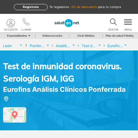
Regístrate
te regalamos
-5% de descuento
para tu compra
MI CUENTA
LLAMAR
BUSCAR
MENU
Especialidades
Videoconsulta
Chat Médico
Plan de salud Fidelity
León
Ponferrada
Analíticas y Genética
Test de inmunidad coronavirus. Serología IGM, IGG
Eurofins Análisis Clínicos Ponferrada
Test de inmunidad coronavirus.
Serología IGM, IGG
Eurofins Análisis Clínicos Ponferrada
Calle Cristo, 18, Ponferrada (León)