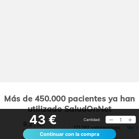
Más de 450.000 pacientes ya han
utilizado SaludOnNet
43 €
1
Cantidad:
9,2
/10
171.192 valoraciones
Ver >
Continuar con la compra