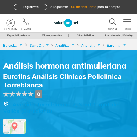
Regístrate
te regalamos
-5% de descuento
para tu compra
MI CUENTA
LLAMAR
BUSCAR
MENU
Especialidades
Videoconsulta
Chat Médico
Plan de salud Fidelity
Barcelona
Sant Cugat del Vallès
Analíticas y Genética
Análisis hormona antimulleriana
Eurofins Análisis Clínicos Policlínica Torreblanca
Análisis hormona antimulleriana
Eurofins Análisis Clínicos Policlínica
Torreblanca
0
Avenida Torreblanca, 2, Sant Cugat del
Vallès (Barcelona)