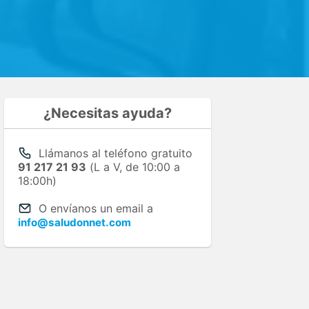
¿Necesitas ayuda?
Llámanos al teléfono gratuito
91 217 21 93
(L a V, de 10:00 a
18:00h)
O envíanos un email a
info@saludonnet.com