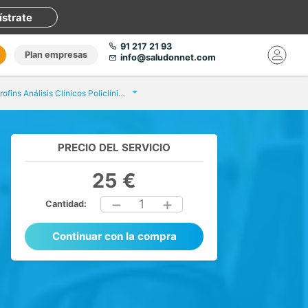
ístrate
91 217 21 93
Plan empresas
info@saludonnet.com
Eurofins Análisis Clínicos Policlínica Torreblanca
PRECIO DEL SERVICIO
25 €
1
Cantidad:
Continuar con la compra