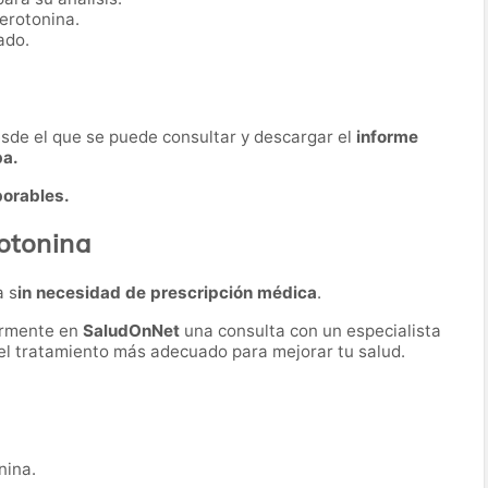
erotonina.
ado.
desde el que se puede consultar y descargar el
informe
ba.
borables.
rotonina
a s
in necesidad de prescripción médica
.
ormente en
SaludOnNet
una consulta con un especialista
r el tratamiento más adecuado para mejorar tu salud.
nina.