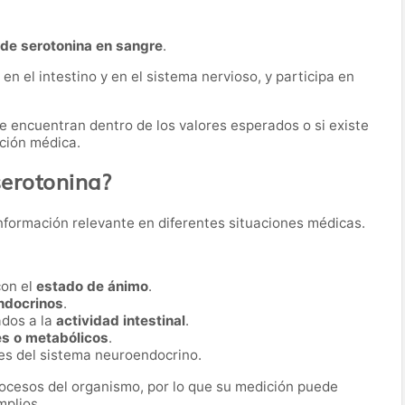
de serotonina en sangre
.
n el intestino y en el sistema nervioso, y participa en
 se encuentran dentro de los valores esperados o si existe
ación médica.
serotonina?
nformación relevante en diferentes situaciones médicas.
con el
estado de ánimo
.
ndocrinos
.
ados a la
actividad intestinal
.
s o metabólicos
.
es del sistema neuroendocrino.
ocesos del organismo, por lo que su medición puede
mplios.