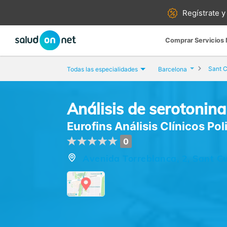
Regístrate y
Comprar Servicios
Sant C
Todas las especialidades
Barcelona
Análisis de serotonina
Eurofins Análisis Clínicos Pol
0
Avenida Torreblanca, 2, Sant Cu