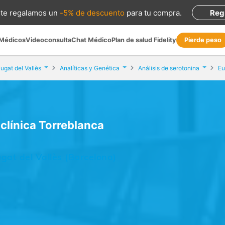
te regalamos
un
-5% de descuento
para tu compra
.
Reg
 Médicos
Videoconsulta
Chat Médico
Plan de salud Fidelity
Pierde peso
ugat del Vallès
Analíticas y Genética
Análisis de serotonina
iclínica Torreblanca
gat del Vallès (Barcelona)