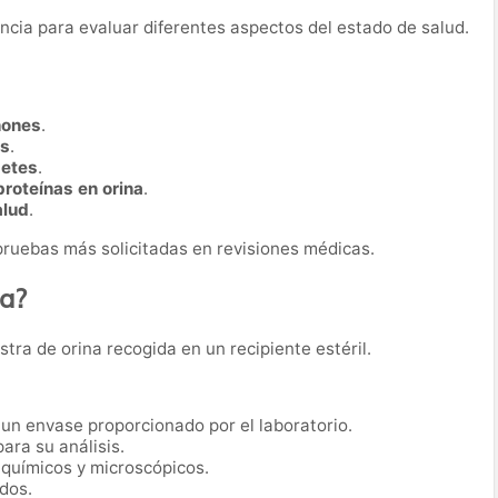
uencia para evaluar diferentes aspectos del estado de salud.
ñones
.
as
.
betes
.
proteínas en orina
.
alud
.
s pruebas más solicitadas en revisiones médicas.
ba?
tra de orina recogida en un recipiente estéril.
un envase proporcionado por el laboratorio.
ara su análisis.
 químicos y microscópicos.
dos.