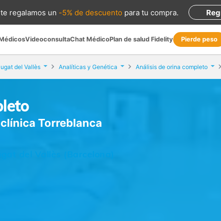
te regalamos
un
-5% de descuento
para tu compra
.
Reg
 Médicos
Videoconsulta
Chat Médico
Plan de salud Fidelity
Pierde peso
ugat del Vallès
Analíticas y Genética
Análisis de orina completo
pleto
iclínica Torreblanca
gat del Vallès (Barcelona)