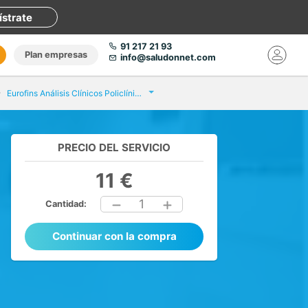
ístrate
91 217 21 93
Plan empresas
info@saludonnet.com
Eurofins Análisis Clínicos Policlínica Torreblanca
PRECIO DEL SERVICIO
11 €
1
Cantidad:
Continuar con la compra