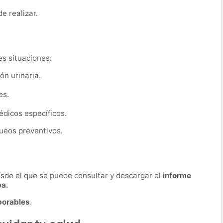
de realizar.
es situaciones:
ón urinaria.
es.
dicos específicos.
ueos preventivos.
desde el que se puede consultar y descargar el
informe
ba.
borables
.