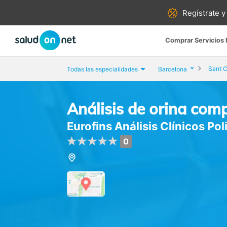
Regístrate y
Comprar Servicios
Sant C
Todas las especialidades
Barcelona
Análisis de orina com
Eurofins Análisis Clínicos Pol
0
Avenida Torreblanca, 2, Sant Cu