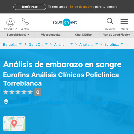
Regístrate
te regalamos
-5% de descuento
para tu compra
MI CUENTA
LLAMAR
BUSCAR
MENU
Especialidades
Videoconsulta
Chat Médico
Plan de salud Fidelity
Barcelona
Sant Cugat del Vallès
Analíticas y Genética
Análisis de embarazo en sangre
Eurofins Análisis Clínicos Policlínica Torreblanca
Análisis de embarazo en sangre
Eurofins Análisis Clínicos Policlínica
Torreblanca
0
Avenida Torreblanca, 2, Sant Cugat del
Vallès (Barcelona)