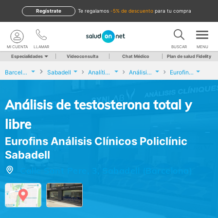
Regístrate
te regalamos
-5% de descuento
para tu compra
MI CUENTA
LLAMAR
BUSCAR
MENU
Especialidades
Videoconsulta
Chat Médico
Plan de salud Fidelity
Barcelona
Sabadell
Analíticas y Genética
Análisis de testosterona total y libre
Eurofins Análisis Clínicos Policlínic Sabadell
Análisis de testosterona total y
libre
Eurofins Análisis Clínicos Policlínic
Sabadell
Calle Sant Pere, 3, Sabadell (Barcelona)